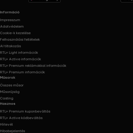
Információ
Impresszum
Adatvédelem
Cookie-k kezelése
Felhasználási feltételek
AI tiltakozás
RTL+ Light információk
RTL+ Active információk
RTL+ Premium reklámokkal információk
RTL+ Premium információk
Műsorok
Összes műsor
Műsorújság
Casting
Hasznos
RTL+ Premium kuponbeváltás
RTL+ Active kódbeváltás
Hírlevél
Hibabejelentés