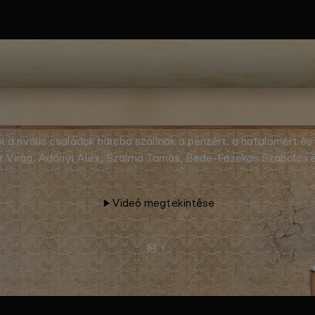
hol a rivális családok harcba szállnak a pénzért, a hatalomért 
r Virág, Adányi Alex, Szalma Tamás, Bede-Fazekas Szabolcs é
gazdag család tagjai kénytelenek visszaköltözni az isten háta
kapok közepébe csöppennek, ami a polgármester, Aczél Tihamér 
Videó megtekintése
Előzetes
Tovább
olvasok