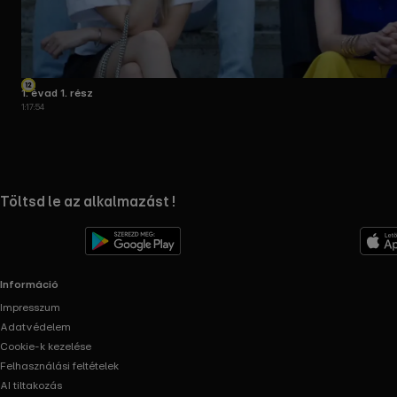
1. évad 1. rész
1:17:54
RTL+ useful links.
Töltsd le az alkalmazást !
Információ
Impresszum
Adatvédelem
Cookie-k kezelése
Felhasználási feltételek
AI tiltakozás