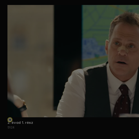
2. évad 1. rész
51:24