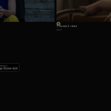
1. évad 2. rész
50:11