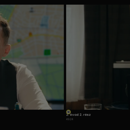
2. évad 2. rész
49:24