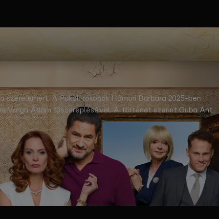
és a szerelemért. A Pokoli rokonok Hámori Barbara 2025-ben
s Varga Ádám főszereplésével. A történet szerint Guba Antal
 mögötti, unalmas községbe, Antal szülőfalujába. Pantallóson a
és a helyi földbirtokos, Fejes István között robbant ki. © RTL