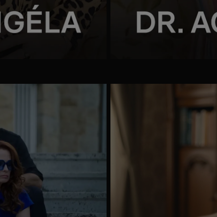
Mappa
megnyitása