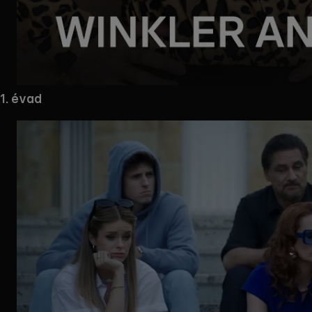
Mappa
1. évad
megnyitása