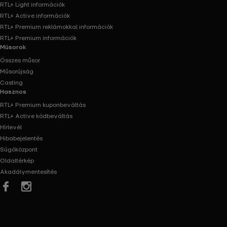
RTL+ Light információk
RTL+ Active információk
RTL+ Premium reklámokkal információk
RTL+ Premium információk
Műsorok
Összes műsor
Műsorújság
Casting
Hasznos
RTL+ Premium kuponbeváltás
RTL+ Active kódbeváltás
Hírlevél
Hibabejelentés
Súgóközpont
Oldaltérkép
Akadálymentesítés
Facebook
Instagram