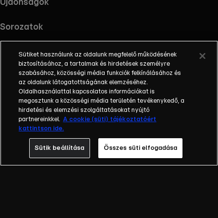
Újdonságok
Sorozatok
Sütiket használunk az oldalunk megfelelő működésének
biztosításához, a tartalmak és hirdetések személyre
szabásához, közösségi média funkciók felkínálásához és
RTL+ useful links.
Töltsd le az alkalmazást !
az oldalunk látogatottságának elemzéséhez.
Oldalhasználattal kapcsolatos információkat is
megosztunk a közösségi média területén tevékenykedő, a
hirdetési és elemzési szolgáltatásokat nyújtó
partnereinkkel.
A cookie (süti) tájékoztatóért
Információ
kattintson ide.
Impresszum
Adatvédelem
Sütik beállítása
Összes süti elfogadása
Cookie-k kezelése
Felhasználási feltételek
AI tiltakozás
RTL+ Light információk
RTL+ Active információk
RTL+ Premium reklámokkal információk