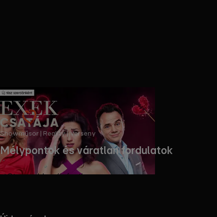
Showműsor | Reality | Verseny
Mélypontok és váratlan fordulatok
Streameld az új részt!