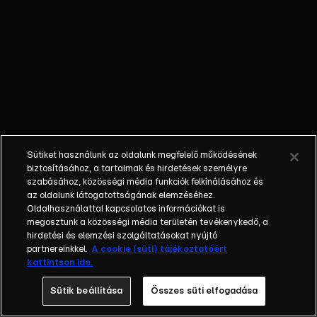
velük? Kit visz
el a rendőrség,
amikor
megjelenik a
házuknál? Mit
titkol Laci
idősebbik
lánya, Gabi, a
szülei elől?
Sütiket használunk az oldalunk megfelelő működésének
Miben
biztosításához, a tartalmak és hirdetések személyre
ügyeskedik a
szabásához, közösségi média funkciók felkínálásához és
az oldalunk látogatottságának elemzéséhez.
lakossági
Oldalhasználattal kapcsolatos információkat is
fórumon a
megosztunk a közösségi média területén tevékenykedő, a
helyi
hirdetési és elemzési szolgáltatásokat nyújtó
polgármester
partnereinkkel.
A cookie (süti) tájékoztatóért
kattintson ide.
és Fejes
István
Sütik beállítása
Összes süti elfogadása
ősellensége,