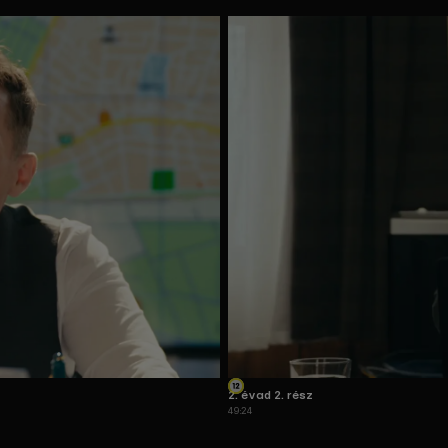
2. évad 2. rész
49:24