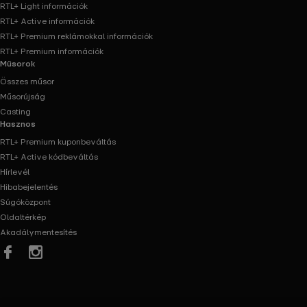
RTL+ Light információk
RTL+ Active információk
RTL+ Premium reklámokkal információk
RTL+ Premium információk
Műsorok
Összes műsor
Műsorújság
Casting
Hasznos
RTL+ Premium kuponbeváltás
RTL+ Active kódbeváltás
Hírlevél
Hibabejelentés
Súgóközpont
Oldaltérkép
Akadálymentesítés
Facebook
Instagram