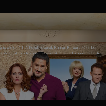
és a szerelemért. A Pokoli rokonok Hámori Barbara 2025-ben
s Varga Ádám főszereplésével. A történet szerint Guba Antal
 mögötti, unalmas községbe, Antal szülőfalujába. Pantallóson a
és a helyi földbirtokos, Fejes István között robbant ki. © RTL