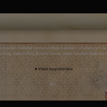
hol a rivális családok harcba szállnak a pénzért, a hatalomért 
r Virág, Adányi Alex, Szalma Tamás, Bede-Fazekas Szabolcs é
gazdag család tagjai kénytelenek visszaköltözni az isten háta
kapok közepébe csöppennek, ami a polgármester, Aczél Tihamér 
Videó megtekintése
Előzetes
Tovább
olvasok