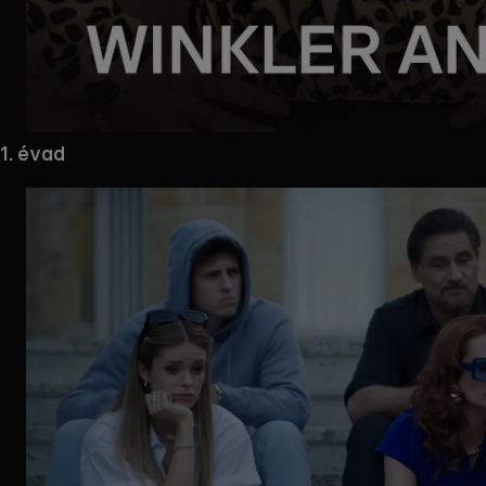
Mappa
1. évad
megnyitása