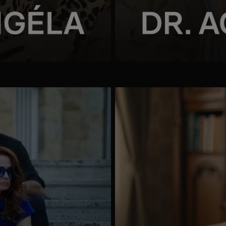
Mappa
megnyitása