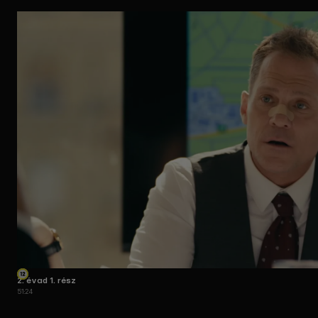
2. évad 1. rész
51:24