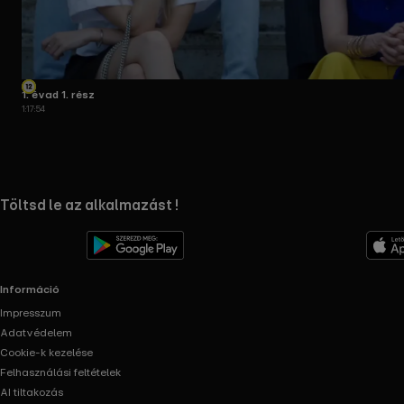
1. évad 1. rész
1:17:54
RTL+ useful links.
Töltsd le az alkalmazást !
Információ
Impresszum
Adatvédelem
Cookie-k kezelése
Felhasználási feltételek
AI tiltakozás