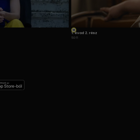
1. évad 2. rész
50:11