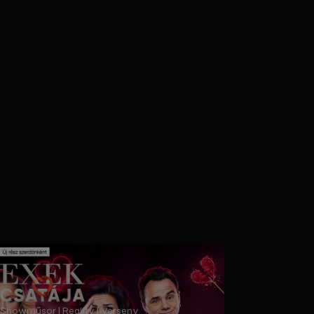
Showműsor | Reality | Verseny