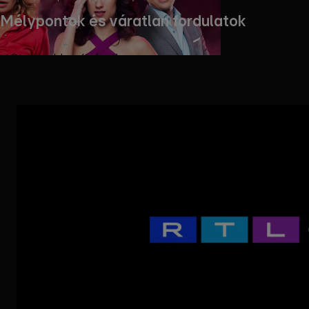
Mélypontok és váratlan fordulatok
Streameld az új részt!