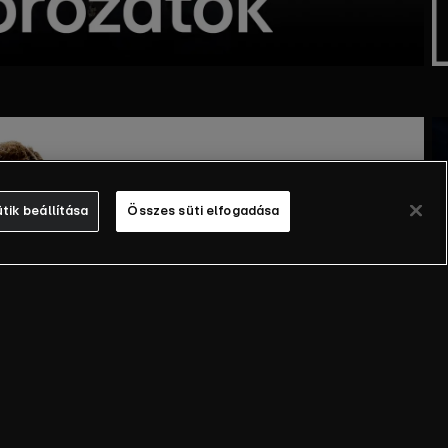
tik beállítása
Összes süti elfogadása