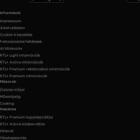
Információ
Impresszum
Adatvédelem
Cookie-k kezelése
Felhasználási feltételek
AI tiltakozás
RTL+ Light információk
RTL+ Active információk
RTL+ Premium reklámokkal információk
RTL+ Premium információk
Műsorok
Összes műsor
Műsorújság
Casting
Hasznos
RTL+ Premium kuponbeváltás
RTL+ Active kódbeváltás
Hírlevél
Hibabejelentés