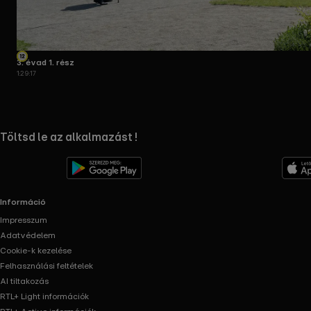
3. évad 1. rész
1:29:17
RTL+ useful links.
Töltsd le az alkalmazást !
Információ
Impresszum
Adatvédelem
Cookie-k kezelése
Felhasználási feltételek
AI tiltakozás
RTL+ Light információk