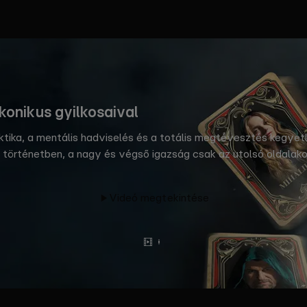
ikonikus gyilkosaival
aktika, a mentális hadviselés és a totális megtévesztés kegye
 történetben, a nagy és végső igazság csak az utolsó oldalakon 
írességek akár 20 millió forintot is nyerhetnek, amelyet izga
Videó megtekintése
Előzetes
Tovább
olvasok