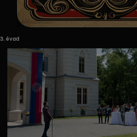
Mappa
3. évad
megnyitása