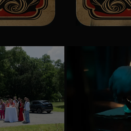
Mappa
megnyitása