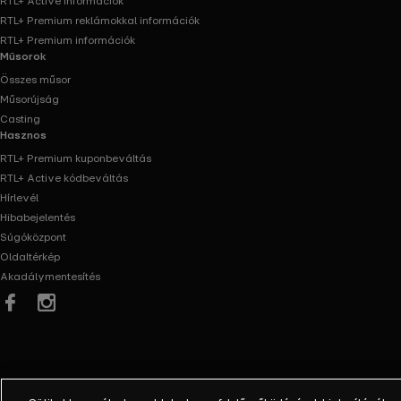
RTL+ Active információk
RTL+ Premium reklámokkal információk
RTL+ Premium információk
Műsorok
Összes műsor
Műsorújság
Casting
Hasznos
RTL+ Premium kuponbeváltás
RTL+ Active kódbeváltás
Hírlevél
Hibabejelentés
Súgóközpont
Oldaltérkép
Akadálymentesítés
Facebook
Instagram