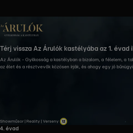
the
h page
 main
nt
the
Térj vissza Az Árulók kastélyába az 1. évad 
ibility
ment
Az Árulók - Gyilkosság a kastélyban a bizalom, a félelem, a t
az élet és a résztvevők közösen írják, és ahogy egy jó bűnügyi
fejjel gondolkodni ebben az élet-halál játékban, amelyben a h
Showműsor | Reality | Verseny
4. évad