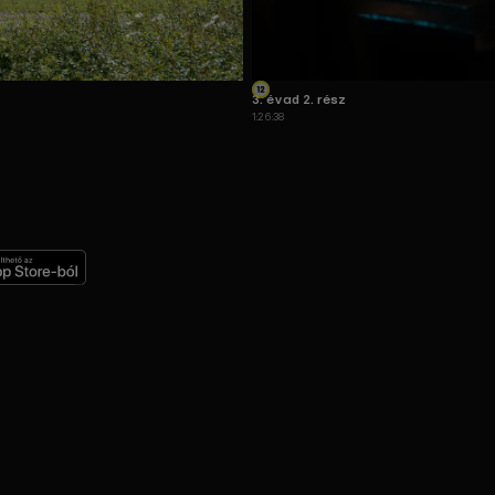
3. évad 2. rész
1:26:38