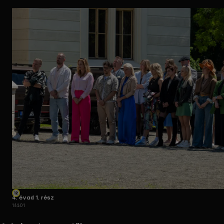
4. évad 1. rész
1:14:01