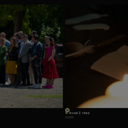
4. évad 2. rész
1:04:53