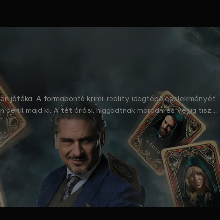
tlen játéka. A formabontó krimi-reality idegtépő cselekményét
derül majd ki. A tét óriási: higgadtnak maradni és végig tiszta
lmas próbatételek során gyűjthetnek össze. © RTL Magyarország