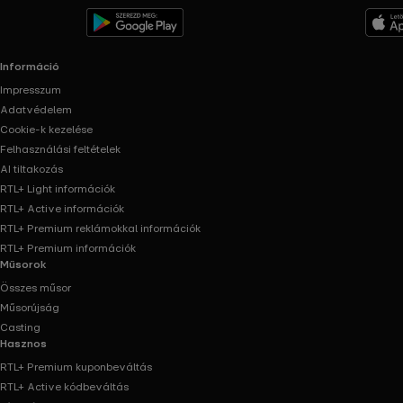
Információ
Impresszum
Adatvédelem
Cookie-k kezelése
Felhasználási feltételek
AI tiltakozás
RTL+ Light információk
RTL+ Active információk
RTL+ Premium reklámokkal információk
RTL+ Premium információk
Műsorok
Összes műsor
Műsorújság
Casting
Hasznos
RTL+ Premium kuponbeváltás
RTL+ Active kódbeváltás