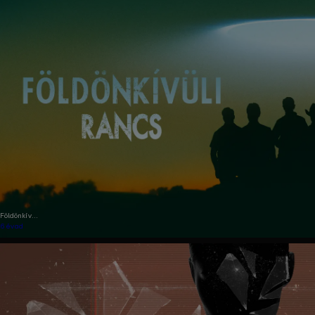
Földönkívüli
rancs
6 évad