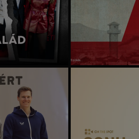
Szökés
Észak-
Koreából