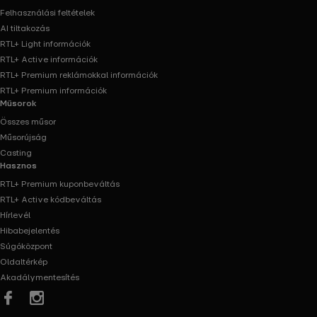
Felhasználási feltételek
AI tiltakozás
RTL+ Light információk
RTL+ Active információk
RTL+ Premium reklámokkal információk
RTL+ Premium információk
Műsorok
Összes műsor
Műsorújság
Casting
Hasznos
RTL+ Premium kuponbeváltás
RTL+ Active kódbeváltás
Hírlevél
Hibabejelentés
Súgóközpont
Oldaltérkép
Akadálymentesítés
Facebook
Instagram