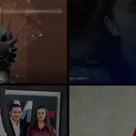
Egy újságíró
meggyilkolása