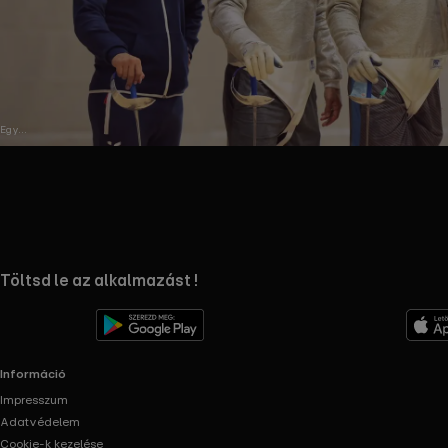
Egy
Mindenkiért
RTL+ useful links.
Töltsd le az alkalmazást !
Információ
Impresszum
Adatvédelem
Cookie-k kezelése