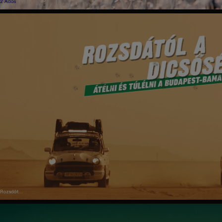
2 Adás
Rozsdától
a
dicsőségig