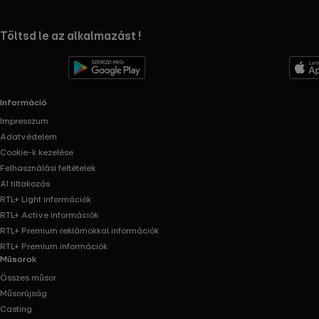
RTL+ useful links.
Töltsd le az alkalmazást !
Információ
Impresszum
Adatvédelem
Cookie-k kezelése
Felhasználási feltételek
AI tiltakozás
RTL+ Light információk
RTL+ Active információk
RTL+ Premium reklámokkal információk
RTL+ Premium információk
Műsorok
Összes műsor
Műsorújság
Casting