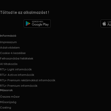
RTL+ useful links.
Töltsd le az alkalmazást !
Információ
Impresszum
Adatvédelem
Cookie-k kezelése
Felhasználási feltételek
AI tiltakozás
RTL+ Light információk
RTL+ Active információk
RTL+ Premium reklámokkal információk
RTL+ Premium információk
Műsorok
Összes műsor
Műsorújság
Casting