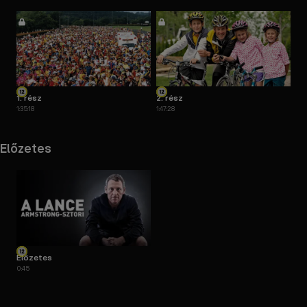
1. rész
2. rész
1:35:18
1:47:28
Előzetes
Előzetes
0:45