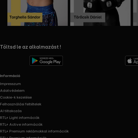
Mappa
Mappa
megnyitása
megnyitása
RTL+ useful links.
Töltsd le az alkalmazást !
Információ
Impresszum
Adatvédelem
Cookie-k kezelése
Felhasználási feltételek
AI tiltakozás
RTL+ Light információk
RTL+ Active információk
RTL+ Premium reklámokkal információk