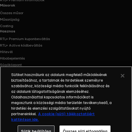
RTL+ Premium információk
Műsorok
Összes műsor
Műsorújság
Casting
Hasznos
RTL+ Premium kuponbeváltás
RTL+ Active kódbeváltás
Hírlevél
Hibabejelentés
Súgóközpont
Oldaltérkép
Sütiket használunk az oldalunk megfelelő működésének
Akadálymentesítés
biztosításához, a tartalmak és hirdetések személyre
Facebook
Instagram
szabásához, közösségi média funkciók felkínálásához és
az oldalunk látogatottságának elemzéséhez.
Oldalhasználattal kapcsolatos információkat is
megosztunk a közösségi média területén tevékenykedő, a
hirdetési és elemzési szolgáltatásokat nyújtó
partnereinkkel.
A cookie (süti) tájékoztatóért
kattintson ide.
Sütik beállítása
Összes süti elfogadása