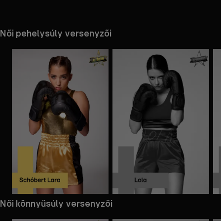
Női pehelysúly versenyzői
the
h page
 main
nt
the
ibility
ment
Mappa
Mappa
Női könnyűsúly versenyzői
megnyitása
megnyitása