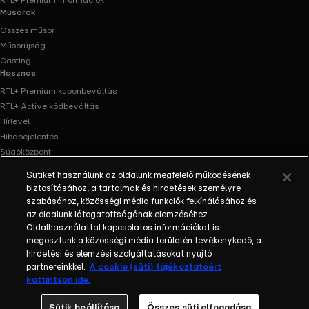
RTL+ Premium információk
Műsorok
Összes műsor
Műsorújság
Casting
Hasznos
RTL+ Premium kuponbeváltás
RTL+ Active kódbeváltás
Hírlevél
Hibabejelentés
Súgóközpont
Oldaltérkép
Sütiket használunk az oldalunk megfelelő működésének
Akadálymentesítés
biztosításához, a tartalmak és hirdetések személyre
Facebook
Instagram
szabásához, közösségi média funkciók felkínálásához és
az oldalunk látogatottságának elemzéséhez.
Oldalhasználattal kapcsolatos információkat is
megosztunk a közösségi média területén tevékenykedő, a
hirdetési és elemzési szolgáltatásokat nyújtó
partnereinkkel.
A cookie (süti) tájékoztatóért
kattintson ide.
Sütik beállítása
Összes süti elfogadása