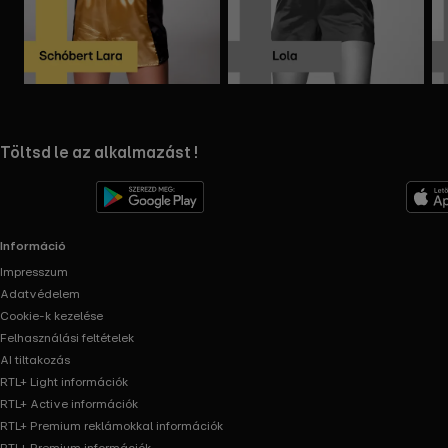
Mappa
Mappa
megnyitása
megnyitása
RTL+ useful links.
Töltsd le az alkalmazást !
Információ
Impresszum
Adatvédelem
Cookie-k kezelése
Felhasználási feltételek
AI tiltakozás
RTL+ Light információk
RTL+ Active információk
RTL+ Premium reklámokkal információk