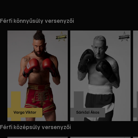
Férfi könnyűsúly versenyzői
the
h page
 main
nt
the
ibility
ment
Mappa
Mappa
Férfi középsúly versenyzői
megnyitása
megnyitása