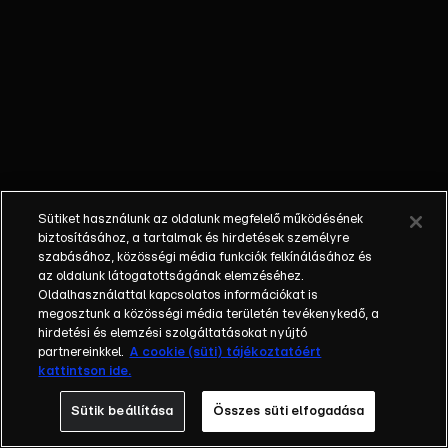
Zsófi és Kis
Zsolt, Gergely
Róbert és
Némedi-Varga
Tímea, Kabát
Péter és Róka
Adrienne, Papp
Gergő és
Juhász Judit,
Sütiket használunk az oldalunk megfelelő működésének
Peller Anna és
biztosításához, a tartalmak és hirdetések személyre
Lukács Miklós,
szabásához, közösségi média funkciók felkínálásához és
az oldalunk látogatottságának elemzéséhez.
Valkó Eszter
Oldalhasználattal kapcsolatos információkat is
és Radócz
megosztunk a közösségi média területén tevékenykedő, a
Péter, Pumped
hirdetési és elemzési szolgáltatásokat nyújtó
Gabo és
partnereinkkel.
A cookie (süti) tájékoztatóért
kattintson ide.
Sebestyén
Ágnes,
Sütik beállítása
Összes süti elfogadása
valamint az