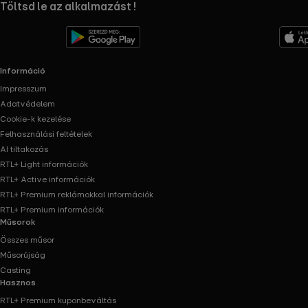
RTL+ useful links.
Töltsd le az alkalmazást !
Információ
Impresszum
Adatvédelem
Cookie-k kezelése
Felhasználási feltételek
AI tiltakozás
RTL+ Light információk
RTL+ Active információk
RTL+ Premium reklámokkal információk
RTL+ Premium információk
Műsorok
Összes műsor
Műsorújság
Casting
Hasznos
RTL+ Premium kuponbeváltás