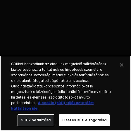
kerül, amikor
nővére eljegyzése
után a szülei közlik
vele, hogy
hagyományszerető
nagymamájuk
végrendeletében
arra a lányra
hagyta a céget, aki
Sütiket használunk az oldalunk megfelelő működésének
hamarabb
biztosításához, a tartalmak és hirdetések személyre
megházasodik.
szabásához, közösségi média funkciók felkínálásához és
Carrie-nek alig
az oldalunk látogatottságának elemzéséhez.
Oldalhasználattal kapcsolatos információkat is
néhány hete
megosztunk a közösségi média területén tevékenykedő, a
maradt arra, hogy
hirdetési és elemzési szolgáltatásokat nyújtó
férjet találjon
partnereinkkel.
A cookie (süti) tájékoztatóért
magának még
kattintson ide.
nővére, Katie
Sütik beállítása
Összes süti elfogadása
karácsonyi
esküvője előtt.