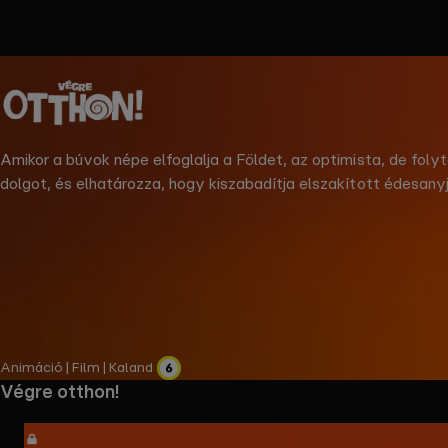
the
h page
 main
nt
the
Amikor a búvok népe elfoglalja a Földet, az optimista, de folyt
ibility
dolgot, és elhatározza, hogy kiszabadítja elszakított édesan
ment
legnagyobb hősök néha a legkisebbek közül kerülnek ki. © NBC
Animáció | Film | Kaland
Végre otthon!