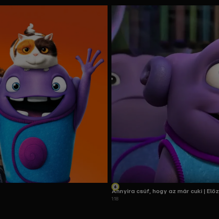
Annyira csúf, hogy az már cuki | Elő
1:18