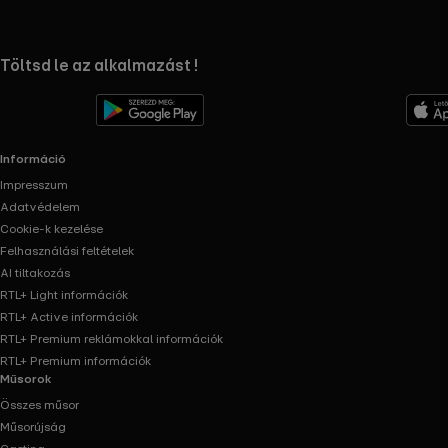
RTL+ useful links.
Töltsd le az alkalmazást !
Információ
Impresszum
Adatvédelem
Cookie-k kezelése
Felhasználási feltételek
AI tiltakozás
RTL+ Light információk
RTL+ Active információk
RTL+ Premium reklámokkal információk
RTL+ Premium információk
Műsorok
Összes műsor
Műsorújság