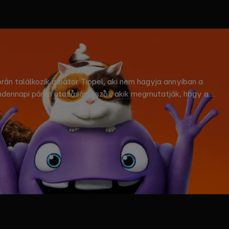
orán találkozik a bátor Tippel, aki nem hagyja annyiban a
ndennapi páros utazásáról szól, akik megmutatják, hogy a