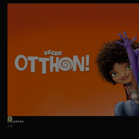
Előzetes
0:37