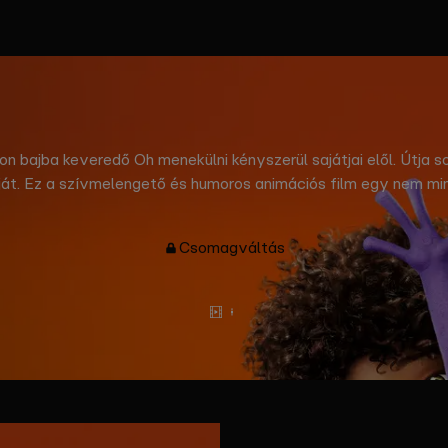
on bajba keveredő Oh menekülni kényszerül sajátjai elől. Útja s
yját. Ez a szívmelengető és humoros animációs film egy nem mi
 Universal
Csomagváltás
Előzetes
Tovább
olvasok