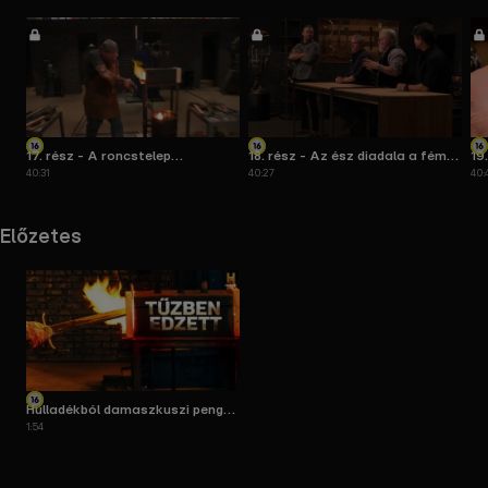
17. rész - A roncstelep
18. rész - Az ész diadala a fém
19
40:31
40:27
40:
összeomlása
felett
Előzetes
Hulladékból damaszkuszi penge
1:54
- 10. évad | Részlet