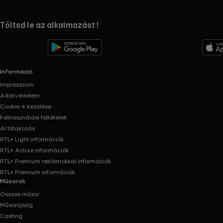
RTL+ useful links.
Töltsd le az alkalmazást !
Információ
Impresszum
Adatvédelem
Cookie-k kezelése
Felhasználási feltételek
AI tiltakozás
RTL+ Light információk
RTL+ Active információk
RTL+ Premium reklámokkal információk
RTL+ Premium információk
Műsorok
Összes műsor
Műsorújság
Casting