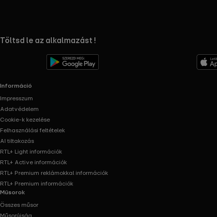
RTL+ useful links.
Töltsd le az alkalmazást !
Információ
Impresszum
Adatvédelem
Cookie-k kezelése
Felhasználási feltételek
AI tiltakozás
RTL+ Light információk
RTL+ Active információk
RTL+ Premium reklámokkal információk
RTL+ Premium információk
Műsorok
Összes műsor
Műsorújság