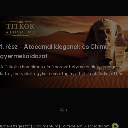
the
h page
 main
nt
the
1. rész - Atacamai idegenek és Chimu
ibility
gyermekáldozat
ment
A Titkok a homokban című sorozat olyan rendkívüli dolgokat
kutat, melyeket egykor a sivatag nyelt el. Többek között ősi
városok és titokzatos geológiai képződmények tárulnak fel. ©
A+E Networks
Csomagváltás
Előzetes
Tovább
olvasok
Ismeretterjesztő | Dokumentum | Történelem & Társadalom ​