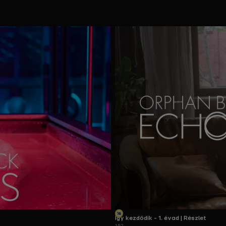
Így kezdődik - 1. évad | Részlet
1:52