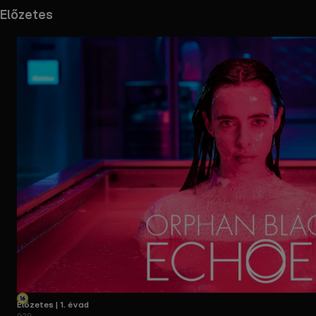
Előzetes
Előzetes | 1. évad
0:29