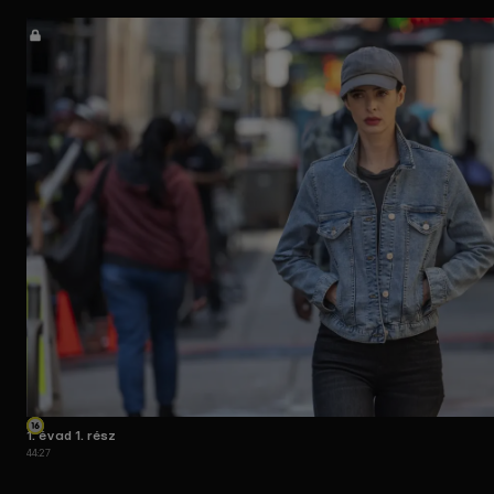
1. évad 1. rész
44:27