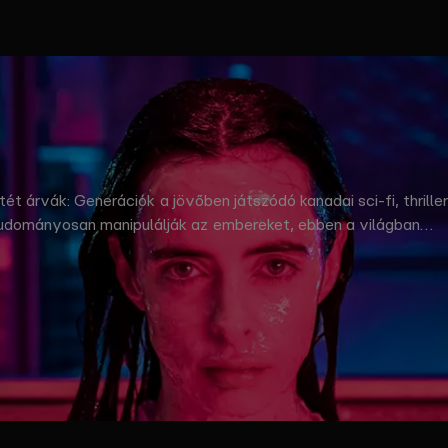
tét árvák: Generációk a jövőben játszódó kanadai sci-fi, thriller
 tudományosan manipulálják az embereket, ebben a világban
atban Krysten Ritter alakítja az elképzelhetetlen életutat