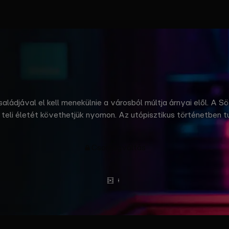
aládjával el kell menekülnie a városból múltja árnyai elől. A Sö
l teli életét követhetjük nyomon. Az utópisztikus történetben
ik is ők valójában és milyen titkokat rejthet a múltjuk. A soroz
a világban. © Boat Rocker Rights Inc.
Csomagváltás
Előzetes
Tovább
olvasok