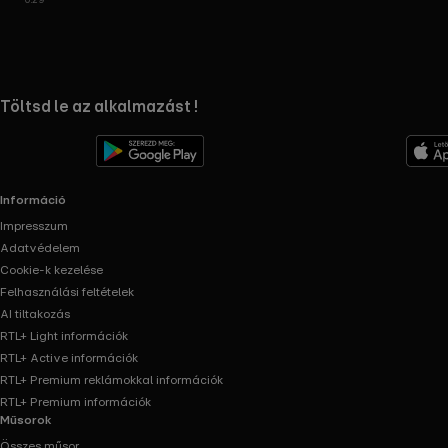
RTL+ useful links.
Töltsd le az alkalmazást !
Információ
Impresszum
Adatvédelem
Cookie-k kezelése
Felhasználási feltételek
AI tiltakozás
RTL+ Light információk
RTL+ Active információk
RTL+ Premium reklámokkal információk
RTL+ Premium információk
Műsorok
Összes műsor