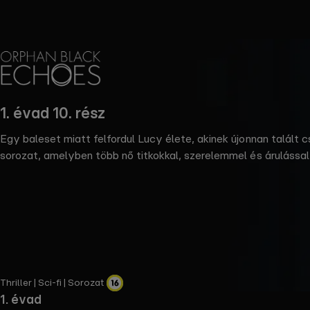
the
h page
 main
nt
the
1. évad 10. rész
ibility
ment
Egy baleset miatt felfordul Lucy élete, akinek újonnan talált cs
sorozat, amelyben több nő titkokkal, szerelemmel és árulássa
indulunk izgalmas utazásra főszereplőinkkel, hogy megfejtsük, k
bejáró Lucy karakterét, aki megpróbál helyet találni magának 
Thriller | Sci-fi | Sorozat
1. évad