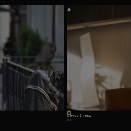
1. évad 2. rész
45:07