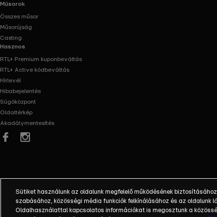
Műsorok
Összes műsor
Műsorújság
Casting
Hasznos
RTL+ Premium kuponbeváltás
RTL+ Active kódbeváltás
Hírlevél
Hibabejelentés
Súgóközpont
Oldaltérkép
Akadálymentesítés
Facebook
Instagram
Sütiket használunk az oldalunk megfelelő működésének biztosításához
szabásához, közösségi média funkciók felkínálásához és az oldalunk
Oldalhasználattal kapcsolatos információkat is megosztunk a közösség