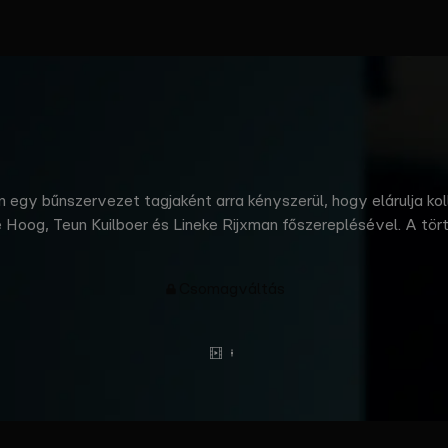
 egy bűnszervezet tagjaként arra kényszerül, hogy elárulja ko
oog, Teun Kuilboer és Lineke Rijxman főszereplésével. A tört
a is… amely kábítószer-kereskedelemmel foglalkozik. Az élete a
gy kínai étteremben, azonnal odasiet, ugyanis pont ez az a hel
Csomagváltás
Előzetes
Tovább
olvasok