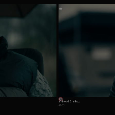
1. évad 2. rész
42:52