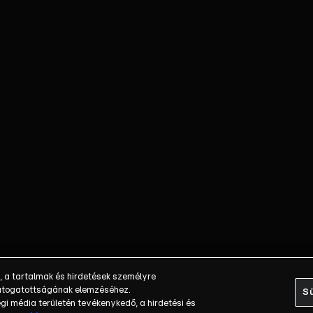
, a tartalmak és hirdetések személyre
 látogatottságának elemzéséhez.
Sü
i média területén tevékenykedő, a hirdetési és