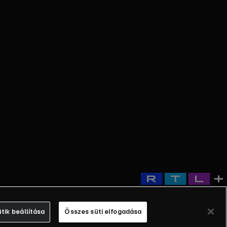
tik beállítása
Összes süti elfogadása
© 2026 RTL+. Minden jog fenntartva.