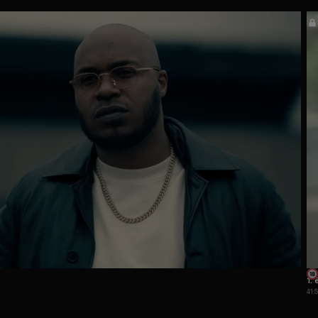
1.
41: