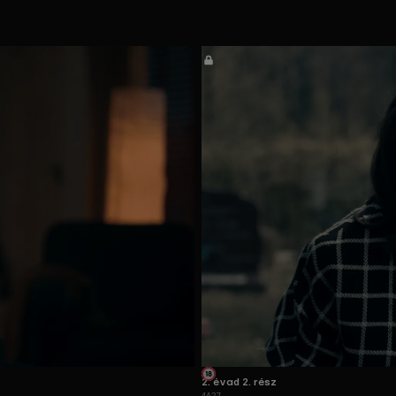
2. évad 2. rész
44:27