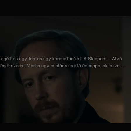
llégáit és egy fontos ügy koronatanúját. A Sleepers – Alvó
énet szerint Martin egy családszerető édesapa, aki azzal
zonban akkor fordul a feje tetejére, amikor jön egy új
yszín, ahol Henk – aki apja helyett nevelte fel a férfit –