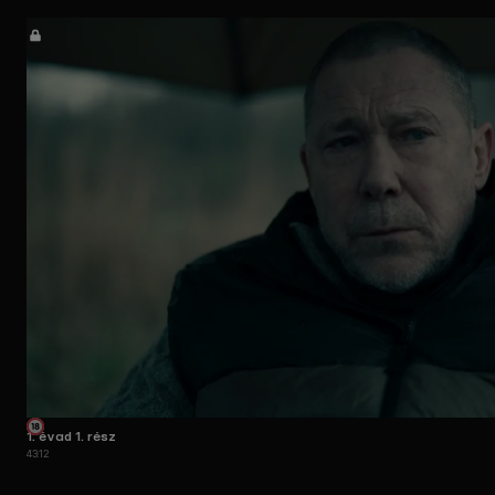
1. évad 1. rész
43:12