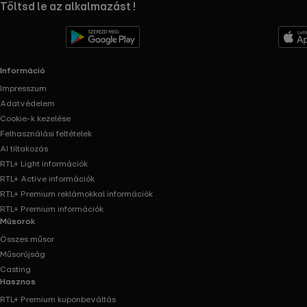
RTL+ useful links.
Töltsd le az alkalmazást !
Információ
Impresszum
Adatvédelem
Cookie-k kezelése
Felhasználási feltételek
AI tiltakozás
RTL+ Light információk
RTL+ Active információk
RTL+ Premium reklámokkal információk
RTL+ Premium információk
Műsorok
Összes műsor
Műsorújság
Casting
Hasznos
RTL+ Premium kuponbeváltás