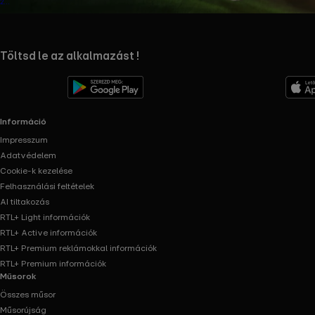
2
évad
RTL+ useful links.
Töltsd le az alkalmazást !
Információ
Impresszum
Adatvédelem
Cookie-k kezelése
Felhasználási feltételek
AI tiltakozás
RTL+ Light információk
RTL+ Active információk
RTL+ Premium reklámokkal információk
RTL+ Premium információk
Műsorok
Összes műsor
Műsorújság