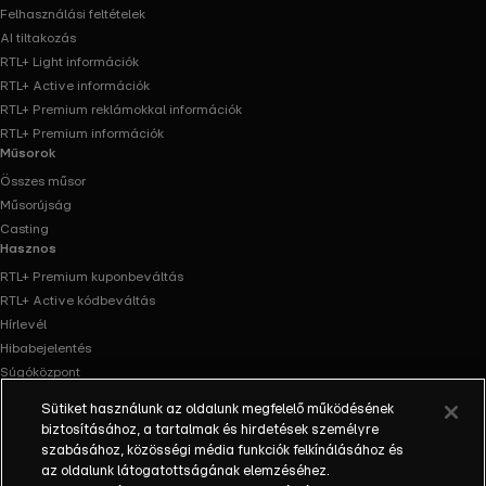
Felhasználási feltételek
AI tiltakozás
RTL+ Light információk
RTL+ Active információk
RTL+ Premium reklámokkal információk
RTL+ Premium információk
Műsorok
Összes műsor
Műsorújság
Casting
Hasznos
RTL+ Premium kuponbeváltás
RTL+ Active kódbeváltás
Hírlevél
Hibabejelentés
Súgóközpont
Oldaltérkép
Sütiket használunk az oldalunk megfelelő működésének
Akadálymentesítés
biztosításához, a tartalmak és hirdetések személyre
Facebook
Instagram
szabásához, közösségi média funkciók felkínálásához és
az oldalunk látogatottságának elemzéséhez.