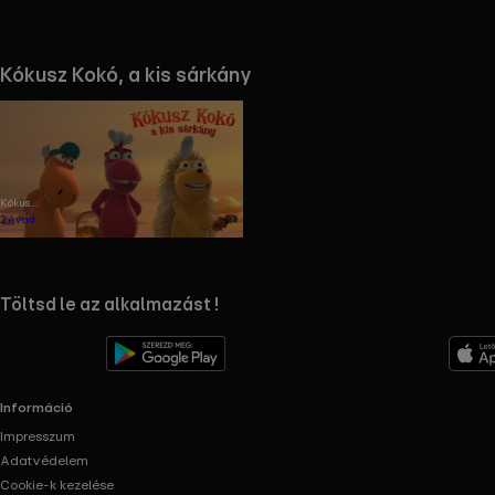
Kókusz Kokó, a kis sárkány
a
ntesítési
atra
Kókusz
Kokó, a
2 évad
kis
sárkány
RTL+ useful links.
Töltsd le az alkalmazást !
Információ
Impresszum
Adatvédelem
Cookie-k kezelése