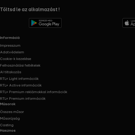
RTL+ useful links.
Töltsd le az alkalmazást !
Információ
Impresszum
Adatvédelem
Cookie-k kezelése
Felhasználási feltételek
AI tiltakozás
RTL+ Light információk
RTL+ Active információk
RTL+ Premium reklámokkal információk
RTL+ Premium információk
Műsorok
Összes műsor
Műsorújság
Casting
Hasznos