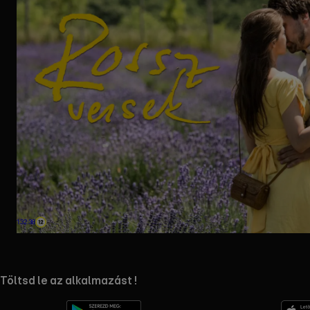
1:32:38
RTL+ useful links.
Töltsd le az alkalmazást !