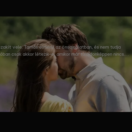
zakít vele. Tamás elmerül az önsajnálatban, és nem tudja
lóban csak akkor létezik-e, amikor már tulajdonképpen nincs.
tség ellenére van kiút belőle. © Proton Cinema