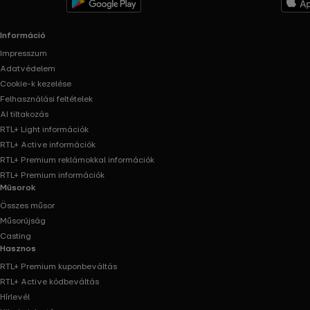
Információ
Impresszum
Adatvédelem
Cookie-k kezelése
Felhasználási feltételek
AI tiltakozás
RTL+ Light információk
RTL+ Active információk
RTL+ Premium reklámokkal információk
RTL+ Premium információk
Műsorok
Összes műsor
Műsorújság
Casting
Hasznos
RTL+ Premium kuponbeváltás
RTL+ Active kódbeváltás
Hírlevél