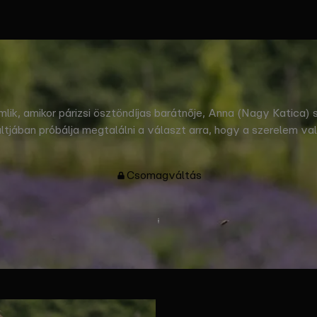
, amikor párizsi ösztöndíjas barátnője, Anna (Nagy Katica) s
ltjában próbálja megtalálni a választ arra, hogy a szerelem va
társadalom elveszettségére, és arra is, hogy a reményvesztet
Csomagváltás
Tovább
olvasok