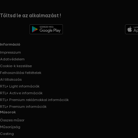
RTL+ useful links.
Töltsd le az alkalmazást !
Információ
Impresszum
Adatvédelem
Cookie-k kezelése
Felhasználási feltételek
AI tiltakozás
RTL+ Light információk
RTL+ Active információk
RTL+ Premium reklámokkal információk
RTL+ Premium információk
Műsorok
Összes műsor
Műsorújság
Casting