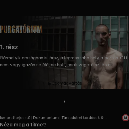
the
h page
 main
nt
the
1. rész
ibility
ment
Bármelyik országban is jársz, a legrosszabb hely a börtön. Ott
nem vagy igazán se élő, se holt, csak vegetálsz, és a
túlélésre játszol. De lehet a poklot fokozni, ha idegen ország
purgatóriumában kell fizetned a tetteidért. © kArton.hu Kft.
Csomagváltás
Tovább
olvasok
Ismeretterjesztő | Dokumentum | Társadalmi kérdések &
Igazságosság
Nézd meg a filmet!