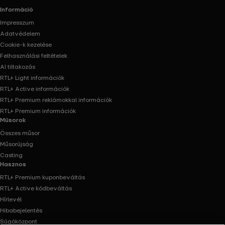
Információ
Impresszum
Adatvédelem
Cookie-k kezelése
Felhasználási feltételek
AI tiltakozás
RTL+ Light információk
RTL+ Active információk
RTL+ Premium reklámokkal információk
RTL+ Premium információk
Műsorok
Összes műsor
Műsorújság
Casting
Hasznos
RTL+ Premium kuponbeváltás
RTL+ Active kódbeváltás
Hírlevél
Hibabejelentés
Súgóközpont