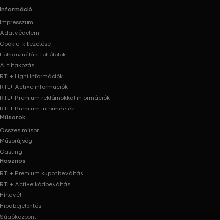
informatikusokról szól, de nemcsak informatikusoknak! ©
Információ
Fremantle Media
Impresszum
Adatvédelem
Cookie-k kezelése
Felhasználási feltételek
AI tiltakozás
RTL+ Light információk
RTL+ Active információk
RTL+ Premium reklámokkal információk
RTL+ Premium információk
Műsorok
Összes műsor
Műsorújság
Casting
Hasznos
RTL+ Premium kuponbeváltás
RTL+ Active kódbeváltás
Hírlevél
Hibabejelentés
Súgóközpont