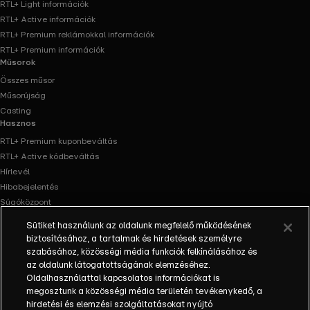
RTL+ Light információk
RTL+ Active információk
RTL+ Premium reklámokkal információk
RTL+ Premium információk
Műsorok
Összes műsor
Műsorújság
Casting
Hasznos
RTL+ Premium kuponbeváltás
RTL+ Active kódbeváltás
Hírlevél
Hibabejelentés
Súgóközpont
Oldaltérkép
Sütiket használunk az oldalunk megfelelő működésének
Akadálymentesítés
biztosításához, a tartalmak és hirdetések személyre
Facebook
Instagram
szabásához, közösségi média funkciók felkínálásához és
az oldalunk látogatottságának elemzéséhez.
Oldalhasználattal kapcsolatos információkat is
megosztunk a közösségi média területén tevékenykedő, a
hirdetési és elemzési szolgáltatásokat nyújtó