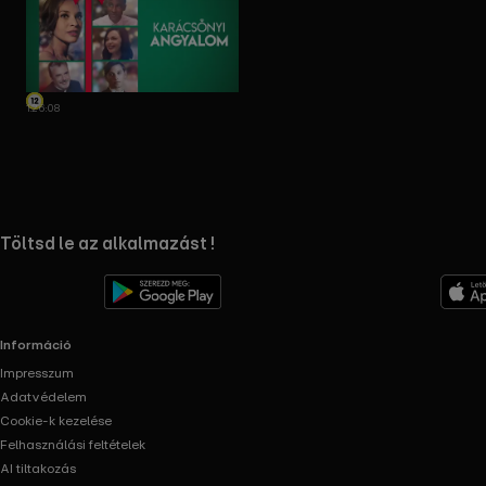
1:26:08
RTL+ useful links.
Töltsd le az alkalmazást !
Információ
Impresszum
Adatvédelem
Cookie-k kezelése
Felhasználási feltételek
AI tiltakozás