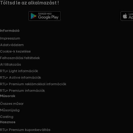
RTL+ useful links.
Töltsd le az alkalmazást !
Információ
Impresszum
Adatvédelem
Cookie-k kezelése
Felhasználási feltételek
AI tiltakozás
RTL+ Light információk
RTL+ Active információk
RTL+ Premium reklámokkal információk
RTL+ Premium információk
Műsorok
Összes műsor
Műsorújság
Casting
Hasznos
RTL+ Premium kuponbeváltás