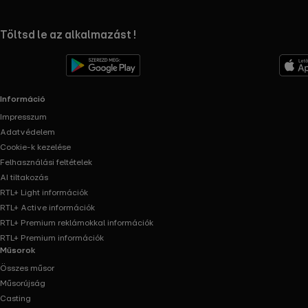
RTL+ useful links.
Töltsd le az alkalmazást !
Információ
Impresszum
Adatvédelem
Cookie-k kezelése
Felhasználási feltételek
AI tiltakozás
RTL+ Light információk
RTL+ Active információk
RTL+ Premium reklámokkal információk
RTL+ Premium információk
Műsorok
Összes műsor
Műsorújság
Casting