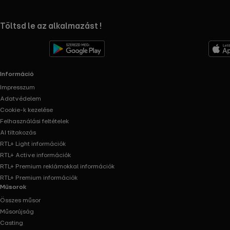
RTL+ useful links.
Töltsd le az alkalmazást !
Információ
Impresszum
Adatvédelem
Cookie-k kezelése
Felhasználási feltételek
AI tiltakozás
RTL+ Light információk
RTL+ Active információk
RTL+ Premium reklámokkal információk
RTL+ Premium információk
Műsorok
Összes műsor
Műsorújság
Casting