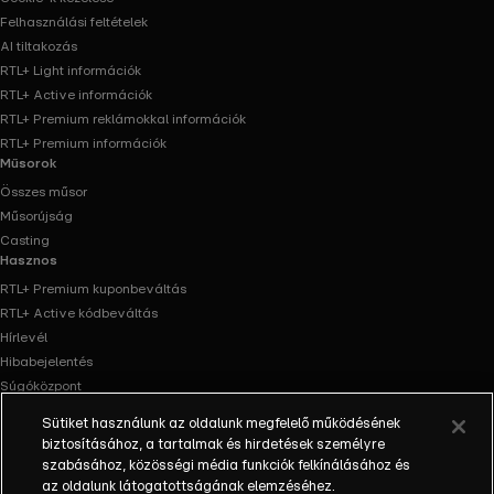
Felhasználási feltételek
AI tiltakozás
RTL+ Light információk
RTL+ Active információk
RTL+ Premium reklámokkal információk
RTL+ Premium információk
Műsorok
Összes műsor
Műsorújság
Casting
Hasznos
RTL+ Premium kuponbeváltás
RTL+ Active kódbeváltás
Hírlevél
Hibabejelentés
Súgóközpont
Oldaltérkép
Sütiket használunk az oldalunk megfelelő működésének
Akadálymentesítés
biztosításához, a tartalmak és hirdetések személyre
Facebook
Instagram
szabásához, közösségi média funkciók felkínálásához és
az oldalunk látogatottságának elemzéséhez.