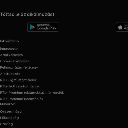
RTL+ useful links.
Töltsd le az alkalmazást !
Információ
Impresszum
Adatvédelem
Cookie-k kezelése
Felhasználási feltételek
AI tiltakozás
RTL+ Light információk
RTL+ Active információk
RTL+ Premium reklámokkal információk
RTL+ Premium információk
Műsorok
Összes műsor
Műsorújság
Casting