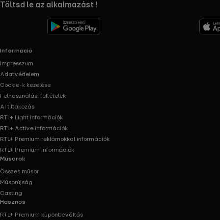
RTL+ useful links.
Töltsd le az alkalmazást !
Információ
Impresszum
Adatvédelem
Cookie-k kezelése
Felhasználási feltételek
AI tiltakozás
RTL+ Light információk
RTL+ Active információk
RTL+ Premium reklámokkal információk
RTL+ Premium információk
Műsorok
Összes műsor
Műsorújság
Casting
Hasznos
RTL+ Premium kuponbeváltás