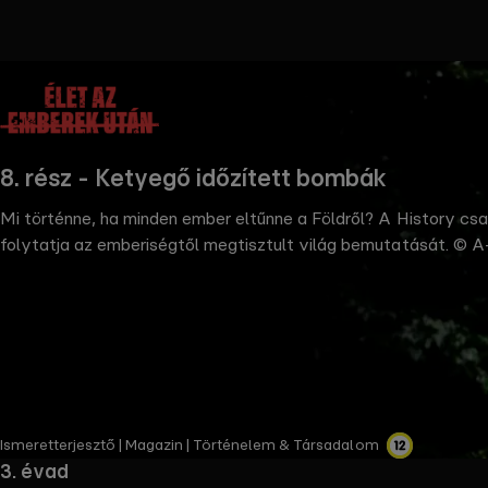
the
h page
 main
nt
the
8. rész - Ketyegő időzített bombák
ibility
ment
Mi történne, ha minden ember eltűnne a Földről? A History cs
folytatja az emberiségtől megtisztult világ bemutatását. © 
Ismeretterjesztő | Magazin | Történelem & Társadalom ​
3. évad