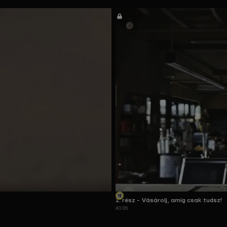
2. rész - Vásárolj, amíg csak tudsz!
40:36