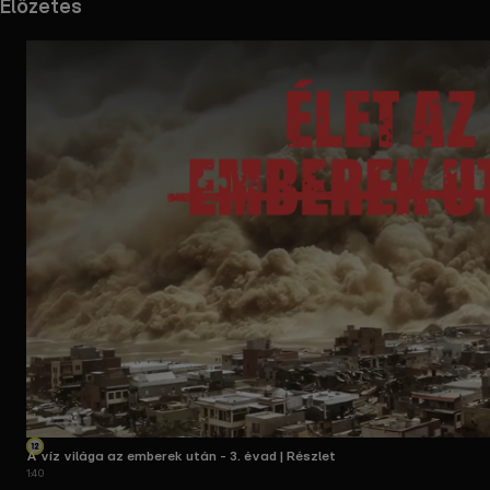
Előzetes
A víz világa az emberek után - 3. évad | Részlet
1:40