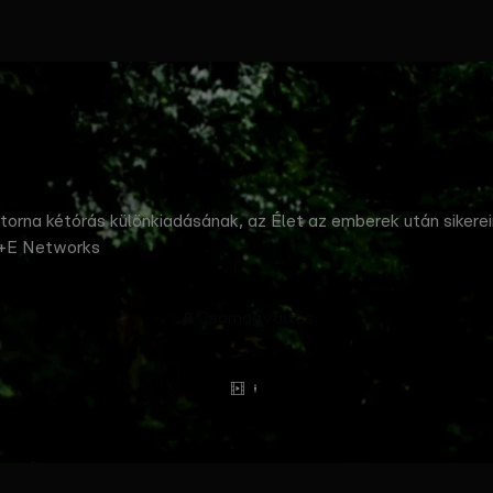
atorna kétórás különkiadásának, az Élet az emberek után siker
A+E Networks
Csomagváltás
Előzetes
Tovább
olvasok