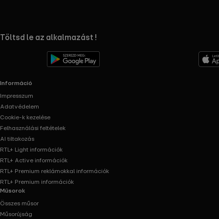
RTL+ useful links.
Töltsd le az alkalmazást !
Információ
Impresszum
Adatvédelem
Cookie-k kezelése
Felhasználási feltételek
AI tiltakozás
RTL+ Light információk
RTL+ Active információk
RTL+ Premium reklámokkal információk
RTL+ Premium információk
Műsorok
Összes műsor
Műsorújság