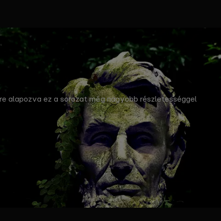
eire alapozva ez a sorozat még nagyobb részletességgel