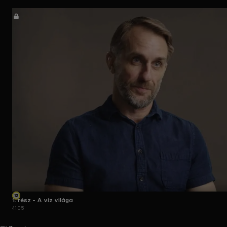
1. rész - A víz világa
41:05