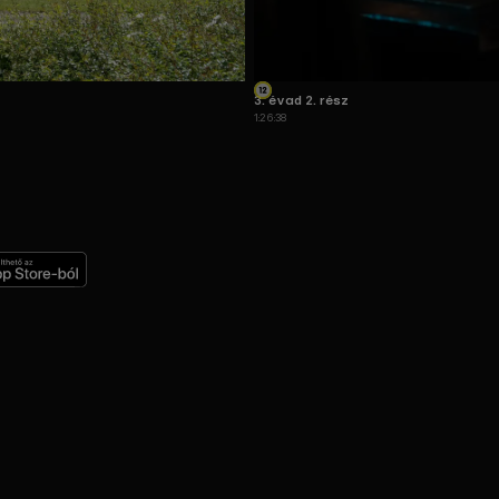
3. évad 2. rész
1:26:38