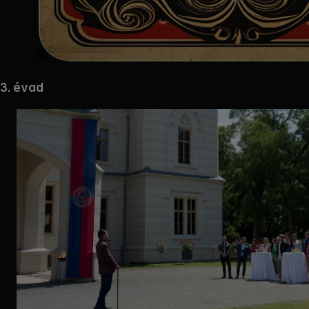
Mappa
3. évad
megnyitása