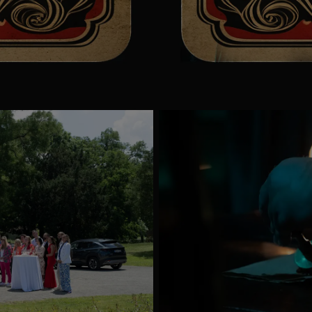
Mappa
megnyitása