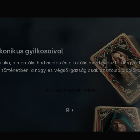
ikonikus gyilkosaival
aktika, a mentális hadviselés és a totális megtévesztés kegye
 történetben, a nagy és végső igazság csak az utolsó oldalakon 
írességek akár 20 millió forintot is nyerhetnek, amelyet izga
Videó megtekintése
Előzetes
Tovább
olvasok