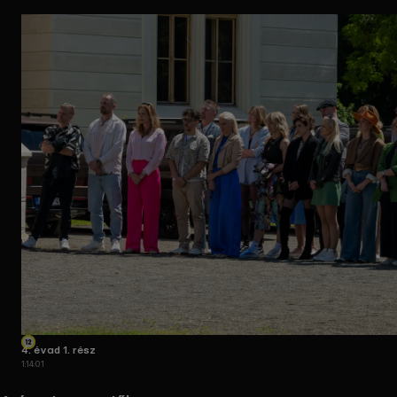
4. évad 1. rész
1:14:01