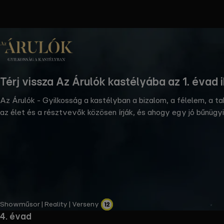
the
h page
 main
nt
the
Térj vissza Az Árulók kastélyába az 1. évad 
ibility
ment
Az Árulók - Gyilkosság a kastélyban a bizalom, a félelem, a t
az élet és a résztvevők közösen írják, és ahogy egy jó bűnügyi
fejjel gondolkodni ebben az élet-halál játékban, amelyben a h
Showműsor | Reality | Verseny
4. évad