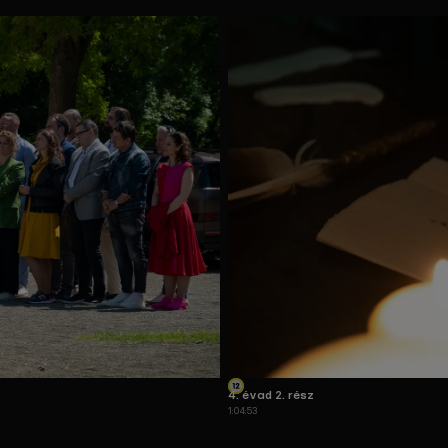
4. évad 2. rész
1:04:53