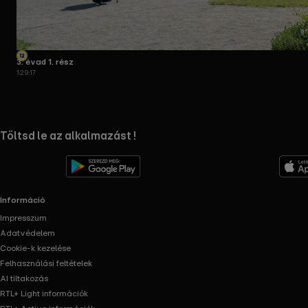
3. évad 1. rész
1:29:17
RTL+ useful links.
Töltsd le az alkalmazást !
Információ
Impresszum
Adatvédelem
Cookie-k kezelése
Felhasználási feltételek
AI tiltakozás
RTL+ Light információk