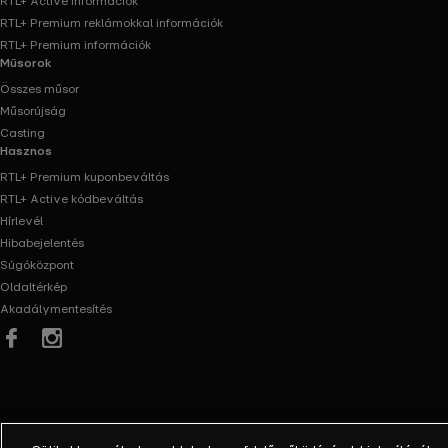
RTL+ Active információk
RTL+ Premium reklámokkal információk
RTL+ Premium információk
Műsorok
Összes műsor
Műsorújság
Casting
Hasznos
RTL+ Premium kuponbeváltás
RTL+ Active kódbeváltás
Hírlevél
Hibabejelentés
Súgóközpont
Oldaltérkép
Akadálymentesítés
Facebook
Instagram