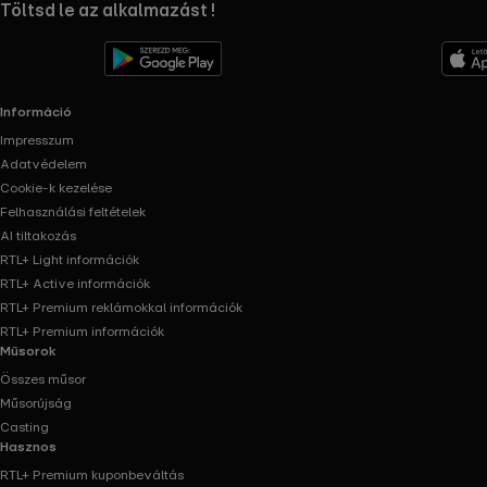
RTL+ useful links.
Töltsd le az alkalmazást !
Információ
Impresszum
Adatvédelem
Cookie-k kezelése
Felhasználási feltételek
AI tiltakozás
RTL+ Light információk
RTL+ Active információk
RTL+ Premium reklámokkal információk
RTL+ Premium információk
Műsorok
Összes műsor
Műsorújság
Casting
Hasznos
RTL+ Premium kuponbeváltás