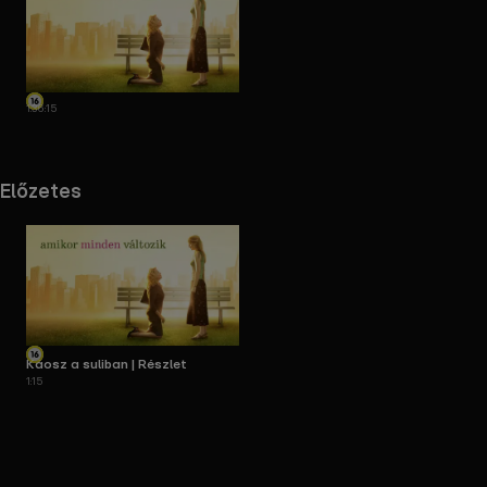
1:36:15
Előzetes
Káosz a suliban | Részlet
1:15