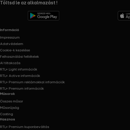
RTL+ useful links.
Töltsd le az alkalmazást !
Információ
Impresszum
Adatvédelem
Cookie-k kezelése
Felhasználási feltételek
AI tiltakozás
RTL+ Light információk
RTL+ Active információk
RTL+ Premium reklámokkal információk
RTL+ Premium információk
Műsorok
Összes műsor
Műsorújság
Casting
Hasznos
RTL+ Premium kuponbeváltás