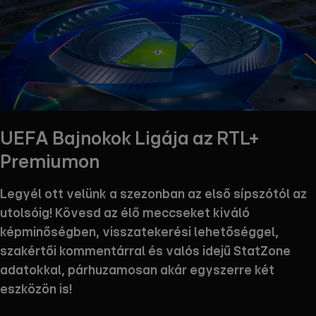
UEFA Bajnokok Ligája az RTL+
Premiumon
Legyél ott velünk a szezonban az első sípszótól az
utolsóig! Kövesd az élő meccseket kiváló
képminőségben, visszatekerési lehetőséggel,
szakértői kommentárral és valós idejű StatZone
adatokkal, párhuzamosan akár egyszerre két
eszközön is!