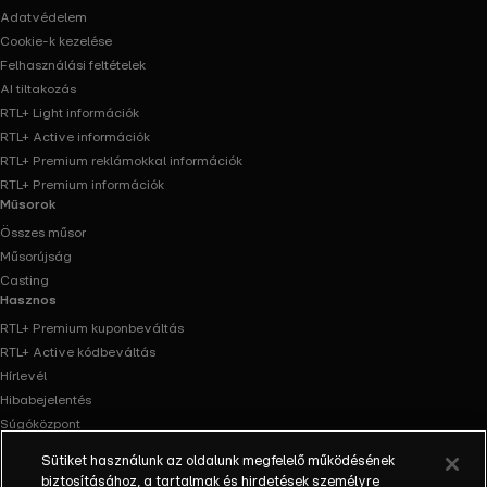
Adatvédelem
Cookie-k kezelése
Felhasználási feltételek
AI tiltakozás
RTL+ Light információk
RTL+ Active információk
RTL+ Premium reklámokkal információk
RTL+ Premium információk
Műsorok
Összes műsor
Műsorújság
Casting
Hasznos
RTL+ Premium kuponbeváltás
RTL+ Active kódbeváltás
Hírlevél
Hibabejelentés
Súgóközpont
Oldaltérkép
Sütiket használunk az oldalunk megfelelő működésének
Akadálymentesítés
biztosításához, a tartalmak és hirdetések személyre