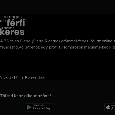
the
h page
 main
nt
the
A 75 éves Pierre (Pierre Richard) örömmel fedezi fel az online 
ibility
felhasználva létrehoz egy profilt. Hamarosan megismerkedik a g
ment
Vígjáték | Film | Romantikus
RTL+ useful links.
Töltsd le az alkalmazást !