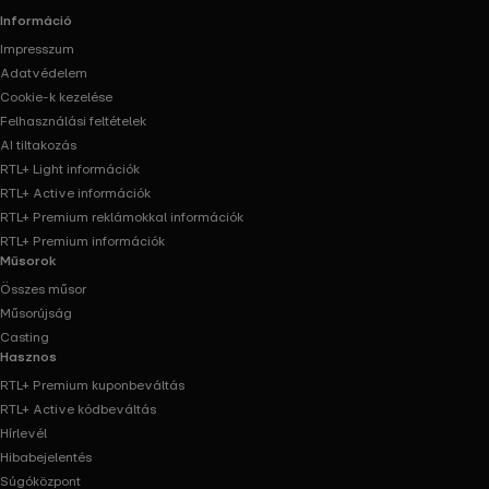
Információ
Impresszum
Adatvédelem
Cookie-k kezelése
Felhasználási feltételek
AI tiltakozás
RTL+ Light információk
RTL+ Active információk
RTL+ Premium reklámokkal információk
RTL+ Premium információk
Műsorok
Összes műsor
Műsorújság
Casting
Hasznos
RTL+ Premium kuponbeváltás
RTL+ Active kódbeváltás
Hírlevél
Hibabejelentés
Súgóközpont