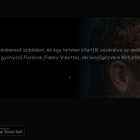
társkereső oldalakat, és egy hirtelen ötlettől vezérelve az uno
yönyörű Florával (Fanny Valette), aki lenyűgözve a férfi stílu
Tovább
olvasok