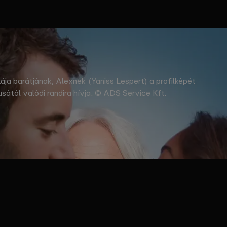
kája barátjának, Alexnek (Yaniss Lespert) a profilképét
sától valódi randira hívja. © ADS Service Kft.