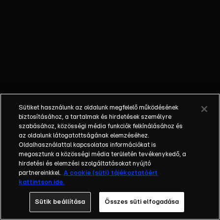
visszatérni a
tengerre.
Azonban
előtte ki kell
derítsék, ki
sebesíthette
meg, nehogy
más állatok
is hasonlóan
Sütiket használunk az oldalunk megfelelő működésének
járjanak.
biztosításához, a tartalmak és hirdetések személyre
szabásához, közösségi média funkciók felkínálásához és
az oldalunk látogatottságának elemzéséhez.
Oldalhasználattal kapcsolatos információkat is
megosztunk a közösségi média területén tevékenykedő, a
hirdetési és elemzési szolgáltatásokat nyújtó
partnereinkkel.
A cookie (süti) tájékoztatóért
kattintson ide.
Sütik beállítása
Összes süti elfogadása