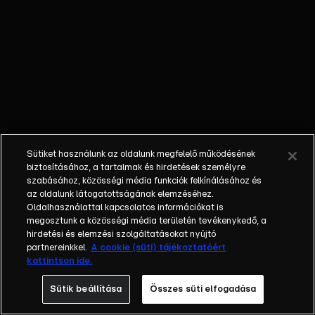
generációja
lélegzik együtt
a
zálogbiznisszel.
A családtagok
rafinált
képességeiket
felhasználva
már rutinosan
Sütiket használunk az oldalunk megfelelő működésének
mérik fel a
biztosításához, a tartalmak és hirdetések személyre
tárgyak
szabásához, közösségi média funkciók felkínálásához és
értékeit.
az oldalunk látogatottságának elemzéséhez.
Oldalhasználattal kapcsolatos információkat is
megosztunk a közösségi média területén tevékenykedő, a
hirdetési és elemzési szolgáltatásokat nyújtó
partnereinkkel.
A cookie (süti) tájékoztatóért
kattintson ide.
Sütik beállítása
Összes süti elfogadása