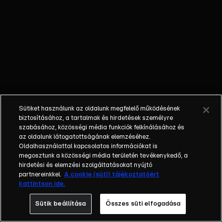
Diana
megsérti
Enzót. Laura
partit
szervez,
hogy
bejelentsék,
hogy Clare
fiút vagy
Sütiket használunk az oldalunk megfelelő működésének
lányt vár-e.
biztosításához, a tartalmak és hirdetések személyre
szabásához, közösségi média funkciók felkínálásához és
az oldalunk látogatottságának elemzéséhez.
Oldalhasználattal kapcsolatos információkat is
megosztunk a közösségi média területén tevékenykedő, a
hirdetési és elemzési szolgáltatásokat nyújtó
partnereinkkel.
A cookie (süti) tájékoztatóért
kattintson ide.
Sütik beállítása
Összes süti elfogadása