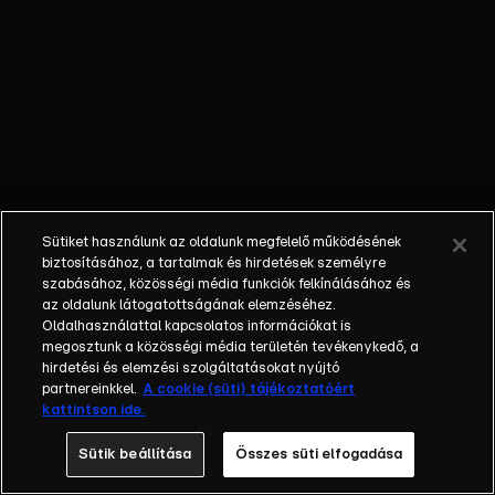
lehet, mitől
ragyognak a
csillagok. Történet
haknizásról,
tehetségkutatókról,
fesztiválokról és a
hírnévért folytatott
versenyről, Kiss
Balázs filmje a XXI.
Sütiket használunk az oldalunk megfelelő működésének
században.
biztosításához, a tartalmak és hirdetések személyre
szabásához, közösségi média funkciók felkínálásához és
az oldalunk látogatottságának elemzéséhez.
Oldalhasználattal kapcsolatos információkat is
megosztunk a közösségi média területén tevékenykedő, a
hirdetési és elemzési szolgáltatásokat nyújtó
partnereinkkel.
A cookie (süti) tájékoztatóért
kattintson ide.
Sütik beállítása
Összes süti elfogadása