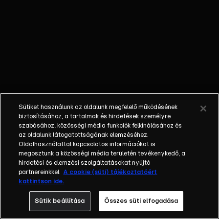
rendőrökről,
épületekről és
álmokról. A
titokzatos író 4
évvel az első
megkeresés
után döntött
úgy, hogy
kivételt tesz a
Sütiket használunk az oldalunk megfelelő működésének
XXI. századdal
biztosításához, a tartalmak és hirdetések személyre
és hajlandó
szabásához, közösségi média funkciók felkínálásához és
az oldalunk látogatottságának elemzéséhez.
kamera elé ülni.
Oldalhasználattal kapcsolatos információkat is
Szondi Vanda
megosztunk a közösségi média területén tevékenykedő, a
filmje a XXI.
hirdetési és elemzési szolgáltatásokat nyújtó
század
partnereinkkel.
A cookie (süti) tájékoztatóért
kattintson ide.
különkiadásában.
Sütik beállítása
Összes süti elfogadása