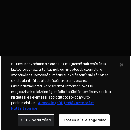
a
szocializmusban,
hisz minden
ünnepen énekelni
kellett. De mi
minden kellett
ahhoz, hogy
egy-egy úttörő-
vagy mozgalmi
Sütiket használunk az oldalunk megfelelő működésének
dal
biztosításához, a tartalmak és hirdetések személyre
megszülessen?
szabásához, közösségi média funkciók felkínálásához és
az oldalunk látogatottságának elemzéséhez.
A dalszövegíró
Oldalhasználattal kapcsolatos információkat is
és zenész
megosztunk a közösségi média területén tevékenykedő, a
elárulta.
hirdetési és elemzési szolgáltatásokat nyújtó
partnereinkkel.
A cookie (süti) tájékoztatóért
kattintson ide.
Sütik beállítása
Összes süti elfogadása