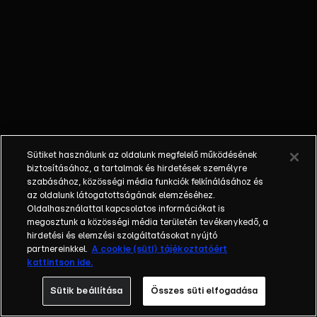
és sokan
próbálják majd
elpusztítani.
Károly élete
valóban
mozgalmas
volt:
Operettszerű
koronázás a
Sütiket használunk az oldalunk megfelelő működésének
háború kellős
biztosításához, a tartalmak és hirdetések személyre
közepén, aztán
szabásához, közösségi média funkciók felkínálásához és
az oldalunk látogatottságának elemzéséhez.
menekülés.
Oldalhasználattal kapcsolatos információkat is
Remények,
megosztunk a közösségi média területén tevékenykedő, a
hogy újra trónra
hirdetési és elemzési szolgáltatásokat nyújtó
kerül. És
partnereinkkel.
A cookie (süti) tájékoztatóért
kattintson ide.
minderről az
egyik
Sütik beállítása
Összes süti elfogadása
legfontosabb